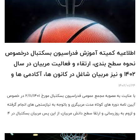
اطلاعیه کمیته آموزش فدراسیون بسکتبال درخصوص
نحوه سطح بندی، ارتقاء و فعالیت مربیان در سال
1402 و نیز مربیان شاغل در کانون ها، آکادمی ها و
مراکز آموزشی کشور
1402/01/24
با عنایت به مصوبه مجمع عمومی فدراسیون بسکتبال مورخ 2/11/1401 در خصوص
آیین نامه دوره های کوتاه مدت مربیگری و باتوجه به نیازسنجی های انجام گرفته
و لزوم به روزرسانی و ارتقا سطح دانش مربیان، از این پس مربیان بسکتبال در 4
سطح رنگبندی زرد، آبی، قرمز و سبز قرار خواهند گرفت.