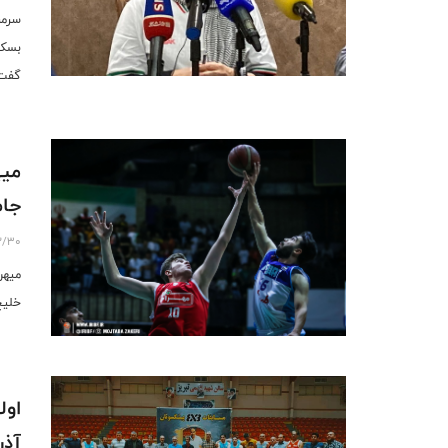
سرمر
بسکت
گفت:
میه
جام
2/30
میهن
خلیج
آذر