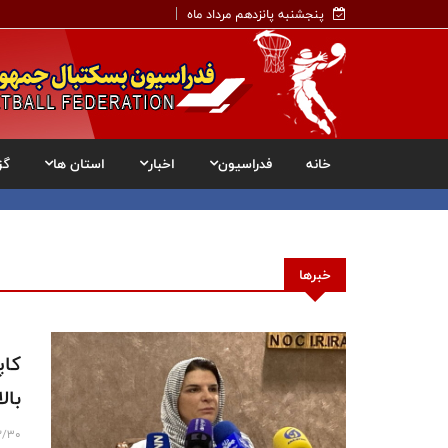
پنجشنبه پانزدهم مرداد ماه
خانه
فدراسیون
اخبار
استان ها
گز
خبرها
کاپ
بال
2/30