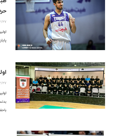
طبی
حرف
2/27
اولی
پایا
اول
2/27
اولی
بدنس
باحضور ۳۶ نفر مدرس از ۲۰ استان