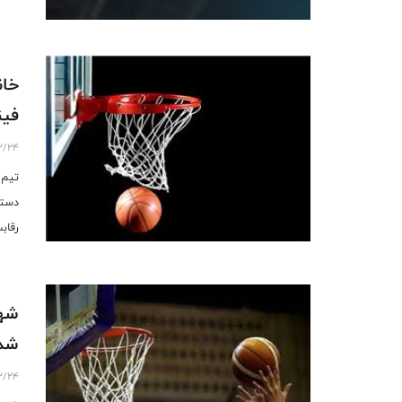
خان
فین
2/24
تیم 
دسته
رقابت
شهر
شد
2/24