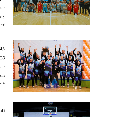
2/29
تیم 
خان
کش
2/29
مقام
تای