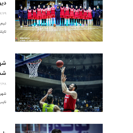
دیویژن B/ اهم
2/29
تایلن
شهر
شد
2/28
شهرد
نایب