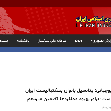
ارش تصویری
ویدئو
سامانه ملي بسکتبال
بخشنامه
جستجو
وچیانی: پتانسیل بانوان بسکتبالیست ایران
است؛ برای بهبود عملکردها تضمین می‌دهم
1402/0