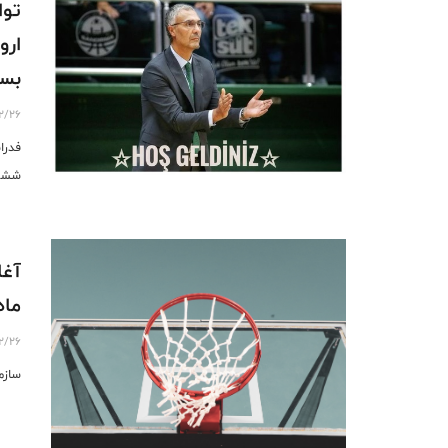
توا
ارو
بسک
2/26
فدرا
ششم 
ماه
2/26
سازمان بسکتبال 3x3