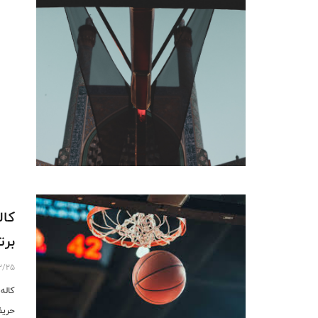
کال
برت
2/25
کاله
حریف