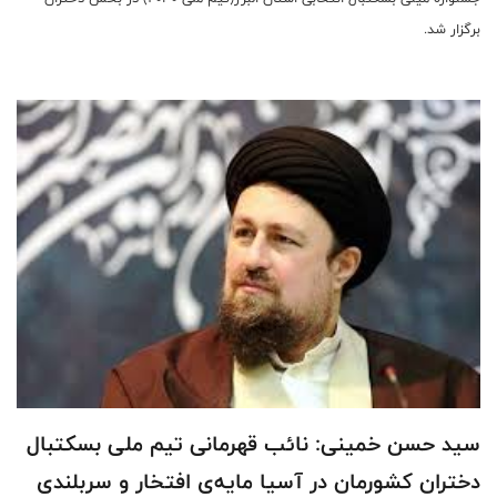
برگزار شد.
سید حسن خمینی: نائب قهرمانى تیم ملی بسکتبال
دختران کشورمان در آسیا مایه‌ى افتخار و سربلندى