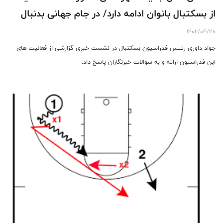
از بسکتبال بانوان ادامه دارد/ در جام جهانی بدنبال
بازی های خوب هستیم / به آموزش و توجه به رده
1402/04/28
های سنی پایه تاکید زیادی دارم
جواد داوری رئیس فدراسیون بسکتبال در نشست خبری گزارشی از فعالیت های
این فدراسیون ارائه و به سوالات خبرنگاران پاسخ داد.