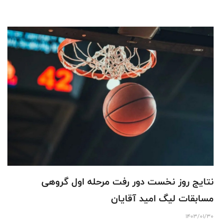
نتایج روز نخست دور رفت مرحله اول گروهی
مسابقات لیگ امید آقایان
1403/01/30