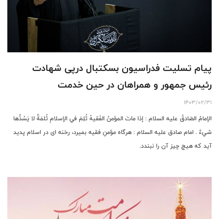
پیام تسلیت فدراسیون بسکتبال درپی شهادت
رئیس جمهور و همراهان در حین خدمت
1403/02/31
الإمامُ الصّادقُ عليه السلام : إذا ماتَ المؤمنُ الفَقيهُ ثُلِمَ في الإسلامِ ثُلمَةٌ لا يَسُدُّها
شيءٌ . امام صادق عليه السلام : هرگاه مؤمنِ فقيه بميرد، رخنه اى در اسلام پديد
آيد كه هيچ چيز آن را نبندد.