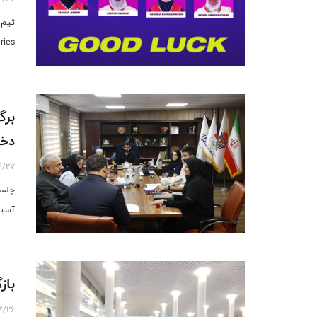
series) شرکت خو
دخترا
4/27
آسیا ۲۰۲۴ چین برگز
بازگش
4/26