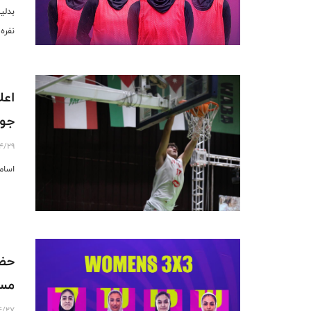
بدلي
نفره ب
اعل
جوان
4/29
اسامی 
حضو
مسابق
4/27