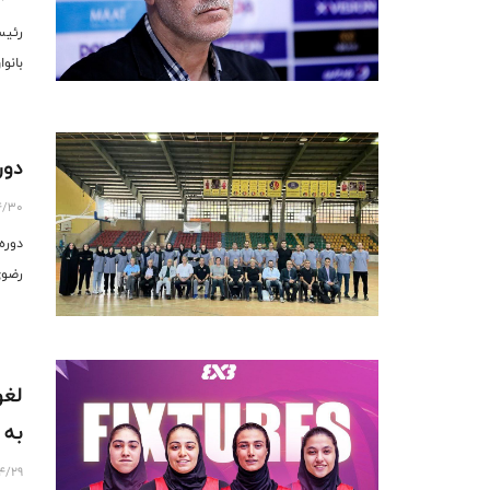
رئيس
بانوان ( Women’s series
دور
4/30
رضوی
لغو
به م
4/29