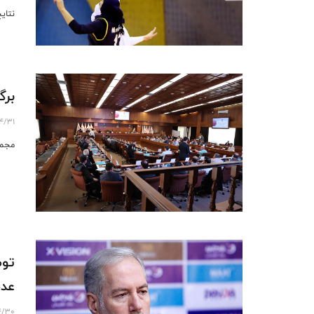
نتای
برگ
4/31
مجمع سا
توض
عدم ا
4/30