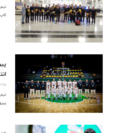
کاپ 
پیر
انت
4/25
تیم 
پیرو