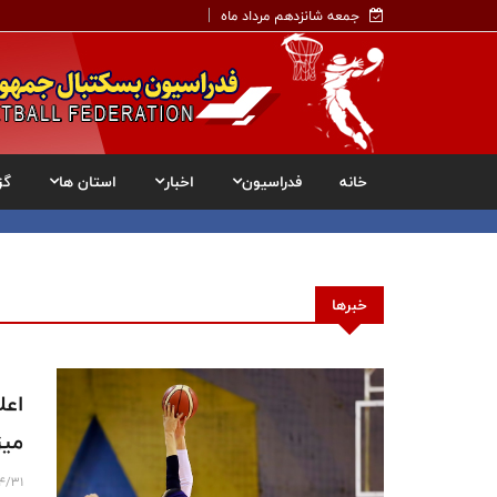
جمعه شانزدهم مرداد ماه
خانه
فدراسیون
اخبار
استان ها
گز
خبرها
اعل
میز
4/31