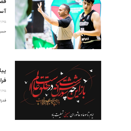
قضا
آسی
4/25
حسین
پیا
فرا
4/25
فدرا