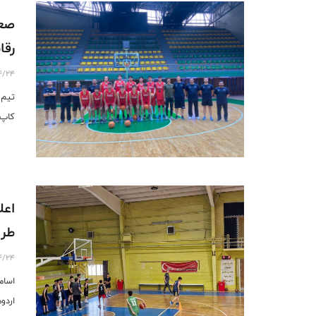
رقا
4/24
کاپ 
طرح
4/24
اردوهای ا