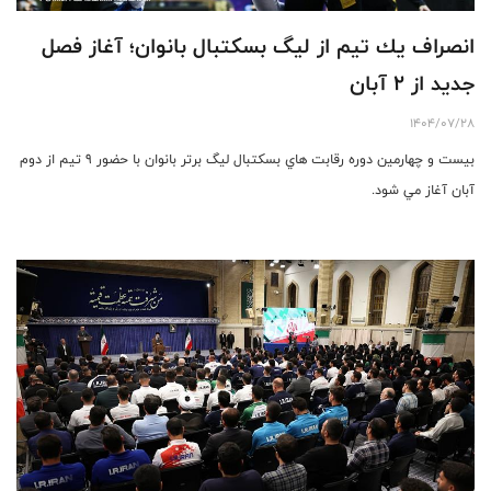
انصراف يك تيم از ليگ بسكتبال بانوان؛ آغاز فصل
جديد از ٢ آبان
1404/07/28
بيست و چهارمين دوره رقابت هاي بسكتبال ليگ برتر بانوان با حضور ٩ تيم از دوم
آبان آغاز مي شود.