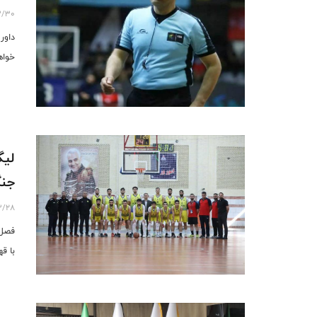
3/30
خواه
لیگ
جنگ
3/28
با ق