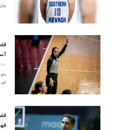
رایا
قضا
آسیا زی
3/30
کرد.
قضا
قهرم