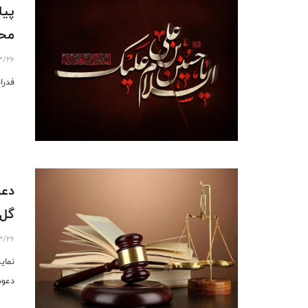
پیا
مح
3/26
فدرا
دعو
گل‌
3/26
نمای
دعوت