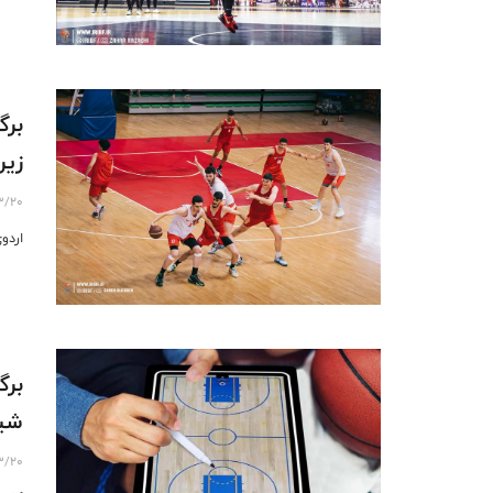
ﺑﺮﮔ
ﺯﯾﺮ ۱٨ ﺳﺎﻝ 
3/20
ﺍﺭﺩﻭﯼ ﺁ
برگ
شیب
3/20