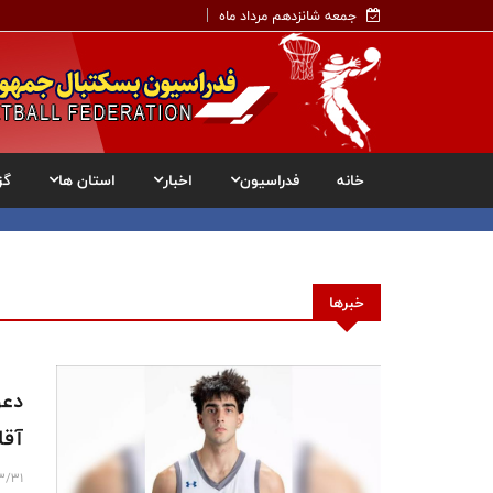
جمعه شانزدهم مرداد ماه
خانه
فدراسیون
اخبار
استان ها
گز
خبرها
دعو
آقا
3/31