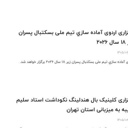
ﺰﺍﺭﯼ ﺍﺭﺩﻭﯼ ﺁﻣﺎﺩﻩ ﺳﺎﺯﻱ ﺗﻴﻢ ﻣﻠﯽ ﺑﺴﮑﺘﺒﺎﻝ ﭘﺴﺮﺍﻥ
۲۰۲٦
1405/0
ﻣﺎﺩﻩ ﺳﺎﺯﻱ ﺗﻴﻢ ﻣﻠﯽ ﺑﺴﮑﺘﺒﺎﻝ ﭘﺴﺮﺍﻥ ﺯﯾﺮ ۱٨ ﺳﺎﻝ ۲۰۲٦ برگزار خواهد شد.
زاری کلینیک بال هندلینگ نکوداشت استاد سلیم
ه به میزبانی استان تهران
1405/0