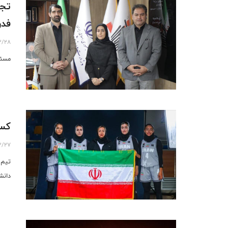
تجل
فدر
3/28
مسئو
کسب
3/27
تیم 
دانش