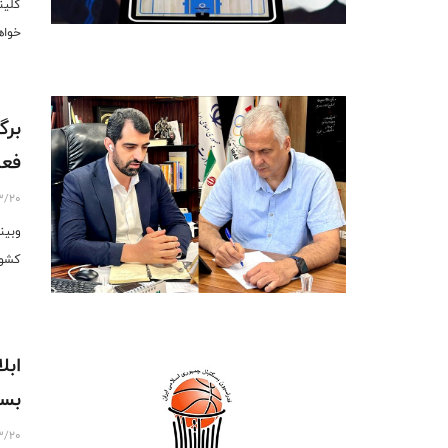
کلین
خواه
برگ
فعا
3/20
وبین
کشور
ابل
بسک
3/20