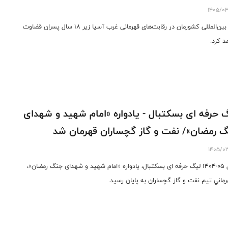
1405/0
داور بین‌المللی کشورمان در رقابت‌های قهرمانی غرب آسیا زیر ۱۸ سال پسران قضاوت
د کرد.
 حرفه ای بسکتبال - یادواره «امام شهید و شهدای
 رمضان»/ نفت و گاز گچساران قهرمان شد
1405/0
فصل ٠٥-١٤٠٤ لیگ حرفه ای بسکتبال، یادواره «امام شهید و شهدای جنگ رمضان»،
هرماني تيم نفت و گاز گچساران به پايان رسيد.