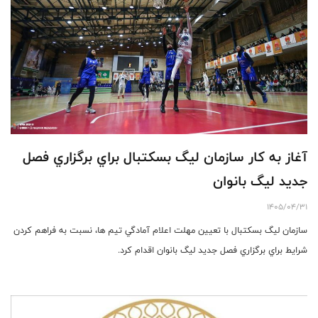
آغاز به كار سازمان ليگ بسكتبال براي برگزاري فصل
جديد ليگ بانوان
1405/04/31
سازمان ليگ بسكتبال با تعيين مهلت اعلام آمادگي تيم ها، نسبت به فراهم كردن
شرايط براي برگزاري فصل جديد ليگ بانوان اقدام كرد.