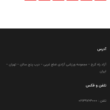
آدرس
آزاد راه کرج – مجموعه ورزشی آزادی ضلع غربی – درب پنج سالن – تهران –
ایران
تلفن و فکس
تلفن : 02149764000