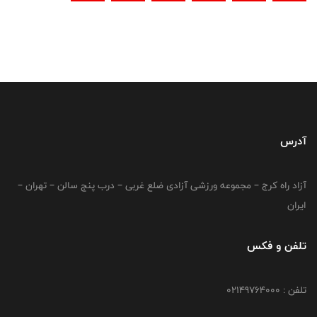
آدرس
آزاد راه کرج – مجموعه ورزشی آزادی ضلع غربی – درب پنج سالن – تهران –
ایران
تلفن و فکس
تلفن : 02149764000