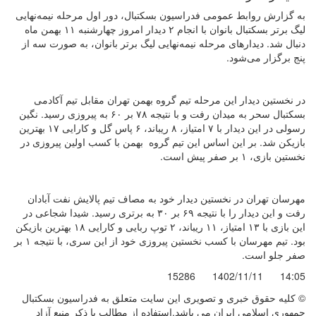
به گزارش روابط عمومی فدراسیون بسکتبال، دور اول مرحله نیمه‌نهایی
لیگ برتر بسکتبال بانوان با انجام ۲ دیدار امروز چهارشنبه ۱۱ بهمن ماه
دنبال شد. دیدارهای مرحله نیمه‌نهایی لیگ برتر بانوان، به صورت سه از
پنج برگزار می‌شود.
در نخستین دیدار این مرحله تیم گروه بهمن تهران مقابل تیم آکادمی
بسکتبال سحر به میدان رفت و با نتیجه ۷۸ بر ۶۰ به پیروزی رسید. نگین
رسولی در این دیدار با ۷ امتیاز، ۸ ریباند، ۶ پاس گل و کارایی ۱۷ بهترین
بازیکن شد. بر این اساس این تیم گروه بهمن با کسب اولین پیروزی در
نخستین بازی، ۱ بر صفر پیش است.
مهرسان تهران در نخستین دیدار خود به مصاف تیم پالایش نفت آبادان
رفت و این دیدار را با نتیجه ۶۹ بر ۳۰ به برتری رسید. شیدا شجاعی در
این بازی با ۱۳ امتیاز، ۱۱ ریباند، ۲ توپ ربایی و کارایی ۱۸ بهترین بازیکن
بود. تیم مهرسان با کسب نخستین پیروزی خود از این سری، با نتیجه ۱ بر
صفر جلو است.
15286
1402/11/11
14:05
© کليه حقوق خبری و تصويری اين سايت متعلق به فدراسیون بسکتبال
جمهوری اسلامی ایران می باشد.استفاده از مطالب با ذكر منبع آزاد