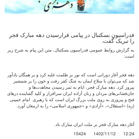
فدراسیون بسکتبال در پیامی فرارسیدن دهه مبارک فجر
را تبریک گفت.
به گزارش روابط عمومی فدراسیون بسکتبال، متن این پیام به شرح زیر
است:
دهه فجر آغاز دورانی است که نور بر ظلمت غلبه کرد و بر همگان یادآور
شد که می‌توان با سلاح ایمان به چنگ کفر رفت و خون را بر شمشیر
پیروز کرد. دهه مبارک فجر، ایام به ثمر رسیدن مجاهدت‌ها و
جان‌فشانی‌های مردان و زنان آزاده ایران سرافراز و کلید گشاینده درهای
فتح و پیروزی به روی ملت بزرگ ایران است که با رهبری امام خمینی
(ره) «استقلال»، «آزادی» و «جمهوری اسلامی» را به ارمغان آورد.
آغاز دهه مبارک فجر بر ملت ایران مبارک باد.
15424
1402/11/12
12:24