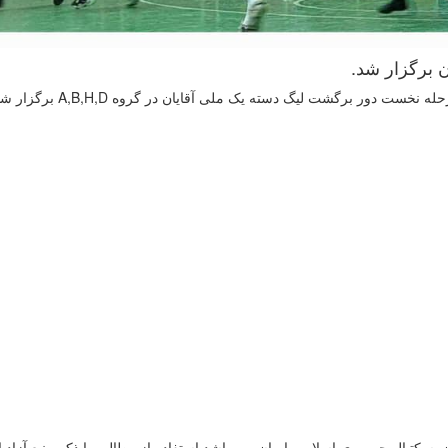
برگزار شد. ‌
دور برگشت لیگ دسته یک ملی آقایان در گروه A,B,H,D برگزار شد.
سکتبال جمهوری اسلامی ایران می باشد.استفاده از مطالب با ذكر منبع آزاد 