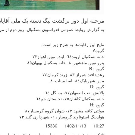
مرحله اول دور برگشت لیگ دسته یک ملی آقایان 
به گزارش روابط عمومی فدراسیون بسکتبال، روز دوم از مرحله نخست 
نتایج این رقابت‌ها به شرح زیر است:
گروهA
خانه بسکتبال اروند٦٤- اینده نوین اهواز٧٣
پترو نوین ماهشهر٨٠- خانه بسكتبال بهبهان٨٥
گروه : B
رعدپدافند شيراز ٨٣- زرند كرمان٧٤
مس شهربابک٨٤- اسا ميناب٨٠
گروه :D
پالایش نفت اصفهان٧٧- مه گل ٦٤
خانه بسکتبال كاشان٧٥- نخلستان جم٦٨
گروه :H
مولتی کافه مشهد ۷۲- شوان گروه گرمسار۸۷
هولدینگ استوناوند گرمسار ٦٦- شهرداري گنبد ٧٣
15336
1402/11/13
10:27
© کليه حقوق خبری و تصويری اين سايت متعلق به فدراسیون ب