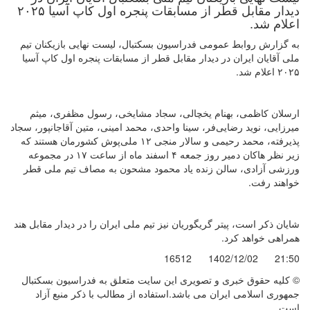
دیدار مقابل قطر از مسابقات پنجره اول کاپ آسیا ۲۰۲۵
اعلام شد.
به گزارش روابط عمومی فدراسیون بسکتبال، لیست نهایی بازیکنان تیم
ملی آقایان ایران در دیدار مقابل قطر از مسابقات پنجره اول کاپ آسیا
۲۰۲۵ اعلام شد.
ارسلان کاظمی، بهنام یخچالی، سجاد مشایخی، رسول مظفری، میثم
میرزایی، نوید رضایی‌فر، سینا واحدی، محمد امینی، متین آقاجانپور، سجاد
پذیرفته، محمد رحیمی و سالار منجی ۱۲ ملی‌پوش کشورمان هستند که
زیر نظر هاکان دمیر روز جمعه ۴ اسفند ماه از ساعت ۱۷ در مجموعه
ورزشی آزادی، سالن زنده یاد محمود مشحون به مصاف تیم ملی قطر
خواهند رفت.
شایان ذکر است، پیتر گریگوریان نیز تیم ملی ایران را در دیدار مقابل هند
همراهی خواهد کرد.
16512
1402/12/02
21:50
© کليه حقوق خبری و تصويری اين سايت متعلق به فدراسیون بسکتبال
جمهوری اسلامی ایران می باشد.استفاده از مطالب با ذكر منبع آزاد
است.