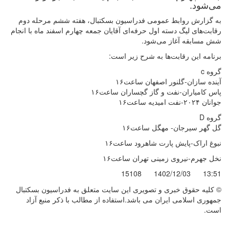
می‌شود.
به گزارش روابط عمومی فدراسیون بسکتبال، هفته ششم مرحله دوم
رقابت‌های لیگ دسته اول حرفه‌ای آقایان جمعه چهارم اسفند ماه با انجام
شش مسابقه آغاز می‌شود.
برنامه این رقابت‌ها به شرح زیر است:
گروه c
آینده سازان-گلنور اصفهان ساعت۱۶
پاس کامیاران-نفت و گاز گچساران ساعت۱۶
جوانان ۲۰۲۴-نفت امیدیه ساعت۱۶
گروه D
گل گهر سیرجان- مهگل ساعت۱۶
نبوغ اراک-پایش پارت شاهرود ساعت۱۶
نخل جهرم-نیروی زمینی تهران ساعت۱۶
15108
1402/12/03
13:51
© کليه حقوق خبری و تصويری اين سايت متعلق به فدراسیون بسکتبال
جمهوری اسلامی ایران می باشد.استفاده از مطالب با ذكر منبع آزاد
است.