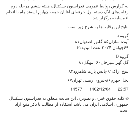
به گزارش روابط عمومی فدراسیون بسکتبال، هفته ششم مرحله دوم
رقابت‌های لیگ دسته اول حرفه‌ای آقایان جمعه چهارم اسفند ماه با انجام
۵ مسابقه برگزار شد.
نتایج این رقابت‌ها به شرح زیر است:
گروه c
آینده سازان۸۵-گلنور اصفهان۸۱
۶۹جوانان ۲۰۲۴-نفت امیدیه۶۱
گروه D
گل گهر سیرجان۶۰- مهگل۸۱
نبوغ اراک۹۱-پایش پارت شاهرود۸۲
نخل جهرم۸۶-نیروی زمینی تهران۶۷
14577
1402/12/04
22:57
© کليه حقوق خبری و تصويری اين سايت متعلق به فدراسیون بسکتبال
جمهوری اسلامی ایران می باشد.استفاده از مطالب با ذكر منبع آزاد
است.