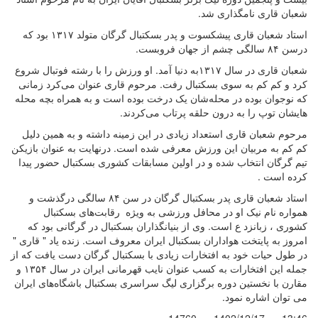
شعبان قاری نا‌مگذاری شد.
استاد شعبان قاری پیشکسوت و پدر بسکتبال گرگان متولد ۱۳۱۷ بود که
درسن ۸۴ سالگی چشم از جهان فروبست.
شعبان قاری در سال ۱۳۱۷به دنیا آمد. او ورزش را با رشته فوتبال شروع
کرد و کم کم به سوی بسکتبال رفت. مرحوم قاری عنوان می‌کرد زمانی
که نوجوان بوده در محله‌شان یک درخت بوده است و به همراه بچه محله
هایشان توپ را به درون حلقه پرتاب می‌کردند.
مرحوم شعبان قاری استعداد زیادی در این زمینه داشته و به همین دلیل
کم کم به مربیان این ورزش معرفی شده است. درنهایت به عنوان بازیکن
تیم گرگان انتخاب شده و در اولین مسابقات کشوری بسکتبال حضور پیدا
کرده است .
استاد شعبان قاری پدر بسکتبال گرگان در سن ۸۴ سالگی درگذشت و
همواره نام نیک او در محافل ورزشی به ویژه رقابت‌های بسکتبال
کشوری ، زبانزد ع است. وی از بنیانگذاران بسکتبال در گرگانی بود که
امروز به پایتخت هواداران بسکتبال ایران معروف است. زنده یاد " قاری "
در طول حیات خود به افتخارات زیادی با بسکتبال گرگان دست یافت که از
جمله این افتخارات به کسب عنوان نایب قهرمانی ایران در سال ۱۳۵۴ و
مقارن با نخستین دوره برگزاری لیگ سراسری بسکتبال باشگاه‌های ایران
می توان اشاره نمود.
14760
1402/12/17
13:46