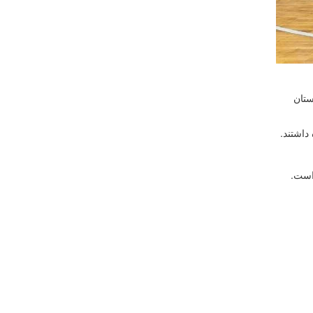
بال استان
داشتند.
است.