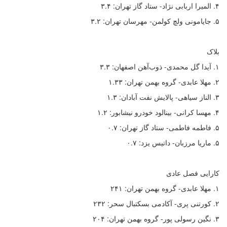
۴. المیرا اربابی نژاد- ستاد گاز تهران: ۳.۴
۵. جایامونی ولچ کولمن- مهرسان تهران: ۳.۲
بلاک
۱. آیدا گل محمدی- ذوب‌آهن اصفهان: ۳.۳
۲. مهلا عابدی- گروه بهمن تهران: ۱.۳۳
۳. الناز سیاهی- پالایش نفت آبادان: ۱.۳
۴. مهسا کرانی- بینالود خودرو نیشابور: ۱.۲
۵. فاطمه فاطمی- ستاد گاز تهران: ۰.۷
۵. ماریا مرزبان- داتیس یزد: ۰.۷
کارایی فصل عادی
۱. مهلا عابدی- گروه بهمن تهران: ۲۴۱
۲. کورتنی پری- آکادمی بسکتبال سحر: ۲۳۲
۳. نگین رسولی پور- گروه بهمن تهران: ۲۰۴