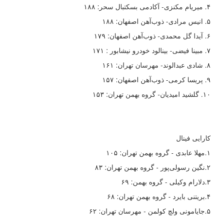
۴. میریام مکنزی- آکادمی بسکتبال سحر: ۱۸۸
۵. انیس مرادی- ذوب‌آهن اصفهان: ۱۸۸
۶. آيدا گل محمدی- ذوب‌آهن اصفهان: ۱۷۹
۷. مبینا فیضی- بینالود خودرو نیشابور : ۱۷۱
۸. شادی عبدالوند- مهرسان تهران: ۱۶۱
۹. پریسا کرمی- ذوب‌آهن اصفهان: ۱۵۷
۱۰. گلشید امیدیان- گروه بهمن تهران: ۱۵۳
کارایی فینال
۱.مهلا عابدی - گروه بهمن تهران: ۱۰۵
۲.نگین رسولی‌پور - گروه بهمن تهران: ۸۳
۳.دلارام وکیلی - گروه بهمن: ۶۹
۴.بریتنی بایرد - گروه بهمن تهران: ۶۸
۵.جایامونی ولچ کولمن - مهرسان تهران: ۶۲