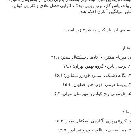
ریباند، پاس گل، توپ ربایی، بلاک، کارایی فصل عادی و کارایی فینال،
طبق میانگین آماری اعلام شد.
اسامی این بازیکنان به شرح زیر است:
امتیاز
۱. میریام مکنزی- آکادمی بسکتبال سحر: ۲۱.۱
۲. بریتنی بایرد- گروه بهمن تهران: ۱۸.۷
۳. یگانه دشتکی- بینالود خودرو نیشابور: ۱۶.۱
۴. پریسا کرمی- ذوب‌آهن اصفهان: ۱۵.۴
۵. جایامونی ولچ کولمن- مهرسان تهران: ۱۵.۲
ریباند
۱. کورتنی پری- آکادمی بسکتبال سحر: ۱۵.۴
۲. مبینا فیضی- بینالود خودرو نیشابور: ۱۲.۵