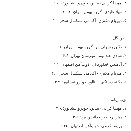
۳. مهسا کرانی- بینالود خودرو نیشابور: ۱۱.۹
۴. مهلا عابدی- گروه بهمن تهران: ۱۱.۱
۵. میریام مکنزی- آکادمی بسکتبال سحر: ۱۱
پاس گل
۱. نگین رسولی‌پور- گروه بهمن تهران: ۶
۲. شادی عبدالوند- مهرسان تهران: ۴.۶
۳. آناهیس خداوردیان- ذوب‌آهن اصفهان: ۴.۱
۳. میریام مکنزی- آکادمی بسکتبال سحر: ۴.۱
۵. یگانه دشتکی- بینالود خودرو نیشابور: ۳.۹
توپ ربایی
۱. مهسا کرانی- بینالود خودرو نیشابور: ۳.۸
۲. زهرا رحیمین- داتیس یزد: ۳.۵
۳. پریسا کرمی- ذوب‌آهن اصفهان: ۳.۴۵