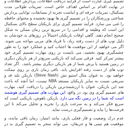
تصمیم گیری عبارت است از فرآیند دریافت اطلاعات، پردازش اطلاعات و
در نهایت اقدام بر اساس اهداف خاص است. تمرینات طولانی مدت
بسکتبال، تمرینات حرفه ای و انباشت تجربه از مسابقات، توانایی پردازش
شناختی ورزشکاران را در تصمیم گیری ها بهبود بخشیده و محتوای حافظه
را غنی می سازد. فرآیند تصمیم گیری برای بازیکنان سطح بالای بسکتبال
این است که وظیفه و اقدامی را در سریع ترین زمان ممکن به شکل
صحیح انجام دهند. گاهی اوقات بازیکنان احتمالاً در روزهای بد خودشان به
دلیل توپ های از دست رفته زیاد، با فریاد های مربی مواجه می شوند.
اگر می خواهید از این موقعیت ها اجتناب کنید و عملکرد خود را به طور
چشمگیری بهبود بخشید، می بایست بر روی مهارت تصمیم گیری خود
بیشتر تمرکز کنید. فرقی نمی‌کند که بازیکنی سریع‌تر از هر بازیکن دیگری
در زمین هستید یا پرش شما از هر بازیکن دیگری بیشتر باشد، اگر تعداد
توپ های از دست رفته افزایش یابد، باقی زمان بازی بر روی نیمکت
خواهید بود. به عنوان مثال استیو نش (
Steve Nash
) بازیکن بلند قد و
سریعی نسبت به سایر بازیکنان مستعد
NBA
نیست، اما آنچه که باعث
شد این بازیکن، عنوان با ارزشمندترین بازیکن را دریافت کنید، مهارت
های تصمیم گیری وی بود. در واقع،
این مهارت های تصمیم گیری هوشمند
است که شما را در زمین نگه می دارد
. بازیکن باهوش، بازیکنی است که
سریع فکر می‌کند و به سرعت بازی را تجزیه و تحلیل می‌کند تا این
فرصت‌ها را بیابد و تصمیم‌گیری درست نماید.
عدم درک وضعیت و فاز فعلی بازی، مانند امتیاز، زمان باقی مانده، و
موقعیت هم تیمی ها و حریفان، می تواند منجر به تصمیم گیری بد در