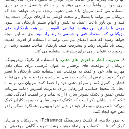
بازی خود را واقعاً رشد می دهند و از حداکثر پتانسیل خود در بازی
استفاده می کنند. مربیان با داشتن ذهنیت رشد، متوجه خواهند شد که
بازیکنان می توانند با پشتکار و سخت کوشی به کارهای بزرگی دست پیدا
کنند و این باور باعث اعتماد به نفس و الهام بیشتر بازیکنان می شود.
مربی با داشتن این ذهنیت، توانایی بالقوه را در همه بازیکنان، حتی
بازیکنانی که استعداد فنی و جسمی ندارند را، ببیند
. وی به این نتیجه
خواهد رسید که همه اعضای تیم می توانند با استفاده از قدرت ذهنیت
رشد، یاد بگیرند، رشد و پیشرفت کنند. بازیکنان صاحب ذهنیت رشد، از
بازخورد به عنوان راهی برای پیشرفت استفاده می کنند.
3.
مدیریت فشار و لغزش های ذهنی:
با استفاده از تکنیک ریفریمینگ،
بازیکنان از موقعیت های پرفشار به عنوان فرصتی برای نشان دادن
مهارت های خود و کمک به موفقیت تیم استفاده کنند. بازیکنان با تغییر
تمرکز خود از ترس از شکست به میل به رشد و موفقیت، بهتر می توانند
فشار را کنترل کنند و تمرکز ذهنی خود را حفظ کنند. مربیان می توانند با
ایجاد یک محیط حمایتی، ابزارهایی برای مدیریت استرس (مانند تمرینات
تنفس عمیق و تکنیک تصویر سازی) ارائه نماید و بر اهمیت آمادگی ذهنی
تاکید کنند. شایان ذکر است که تکنیک تصویر سازی به ورزشکاران کمک
می‌کند تا تصویری مثبت از خود در حال اجرا و بهترین عملکرد ممکن را در
ذهن خود ایجاد کنند.
به طور خلاصه، از تکنیک ریفریمینگ (
Reframing
) به بازیکنان و مربیان
کمک کند تا با اکتساب و ارتقاء ذهنیت رشد، تقویت آگاهی موقعیتی، و