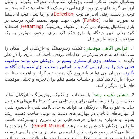
بسکتبال شود. ممکن است بازیکنان تصمیمات عجولانه بگیرند و بدون
ارزیابی گزینه‌های پیش رو، بازی‌هایی با ریسک بالا انجام دهند، که منجر به
توپ از دست رفته، انحراف توپ (
Deflection
)، و رها شدن توپ از دستها
به صورت اتفاقی (
Fumble
) شود. جهت بهبود تصمیم گیری درست در
بازی بسکتبال پیشنهاد می گردد از تکنیک ریفریمینگ (
Reframing
) استفاده
کنید یعنی تغییر دیدگاه یا طرز فکر فرد برای برخورد موثرتر به یک
موقعیت از سه طریق ذیل:
1.
افزایش آگاهی موقعیتی
: تکنیک ریفریمینگ به بازیکنان این امکان را
می دهد که به جای تمرکز بر اقدامات فردی، بافت کلی بازی را در نظر
بگیرند.
با مشاهده بازی از منظری وسیع تر، بازیکنان می توانند موقعیت
فعلی خود را بهتر ارزیابی کنند و بر اساس وضعیت بازی تصمیمات آگاهانه
بگیرند
. مربیان می توانند با ترویج یک ذهنیت تیم گرا، بر اهمیت شناخت
جریان بازی تاکید کنند، و جلسات منظم فیلم برای تجزیه و تحلیل موقعیت
های بازی برگزار کنند.
2.
داشتن ذهنیت رشد
: با استفاده از تکنیک ریفریمینگ، بازیکنان نقاط
ضعف خود را فرصت‌هایی برای رشد تلقی می کنند تا چالش‌های غیرقابل
حل. به عنوان مثال، بازیکنان می‌توانند به جای ناامید شدن یا دلسرد شدن
از مهارت‌های ناکافی در مهارت های دست به توپ، صاحب ذهنیت رشد
بشوند و همواره به دنبال فرصت‌هایی برای تمرین و پیشرفت باشند.
بنابراین بازیکنان با داشتن ذهنیت رشد (
Growth Mindset
)، انگیزه خود را
حفظ می کنند و به پیشرفت خود ادامه می دهند. از چالش ها نمی ترسند،
آنها را می پذیرند. بدین شکل، بازی خود را به سطح بالاتری می رسانند،