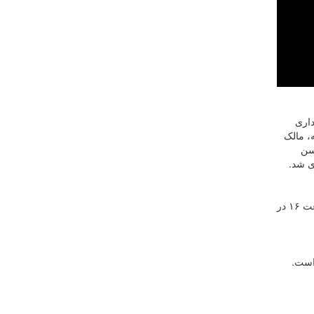
داری
، مالک
سن
ی شد.
شایان ذکر است، دیدار سوم تیم‌های طبیعت و شهرداری گرگان در مرحله فینال لیگ برتر بسکتبال آقایان روز چهارشنبه ۱۶ خرداد ماه از ساعت ۱۶ در
است.