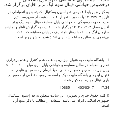
درخصوص حواشی فینال سوم لیگ برتر آقایان برگزار شد.
به گزارش روابط عمومی فدراسیون بسکتبال، کمیته بدوی انضباطی در
تاریخ ۱۴۰۳/۳/۱۷ با حضور ۶ نفر از اعضا با دعوت از سرپرست تیم
طبیعت جهت رسیدگی به حواشی پایان مسابقه فینال سوم لیگ برتر
آقایان فصل ۱۴۰۳ - ۱۴۰۲ برگزار شد. با عنایت به گزارش ناظر و نماینده
سازمان لیگ مسابقه با رفتار نا‌متعارف در پایان مسابقه که باعث
بی‌نظمی در سالن مسابقه شد، رای اتخاذ شده به شرح زیر است:
1 - باشگاه طبیعت به عنوان میزبان، به علت عدم کنترل و عدم برقراری
نظم و انضباط در سالن مسابقه و حواشی پایان بازی مبلغ ۵۰۰/۰۰۰/۰۰۰
ریال جریمه نقدی و حسن رمضانی، میلادآرمان زاده، مهدی عابدی به
عنوان لیدرهای باشگاه طبیعت یک جلسه محرومیت قطعی از حضور در
بازی فینال چهارم محکوم شدند.
10665
1403/03/17
17:34
© کليه حقوق خبری و تصويری اين سايت متعلق به فدراسیون بسکتبال
جمهوری اسلامی ایران می باشد.استفاده از مطالب با ذكر منبع آزاد
است.