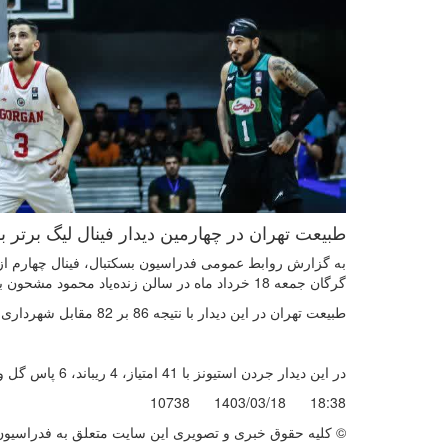
طبیعت تهران در چهارمین دیدار فینال لیگ برتر ب
به گزارش روابط عمومی فدراسیون بسکتبال، فینال چهارم از ب
گرگان جمعه 18 خرداد ماه در سالن زنده‌یاد محمود مشحون برگزار شد.
طبیعت تهران در این دیدار با نتیجه 86 بر 82 مقابل شهرداری گرگان به پیروزی رسید و سری 2 - 2 برابر شد.
در این دیدار جردن استیونز با 41 امتیاز، 4 ریباند، 6 پاس گل و کارایی 35 بهترین بازیکن شد.
10738
1403/03/18
18:38
© کليه حقوق خبری و تصويری اين سايت متعلق به فدراسیون ب