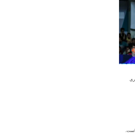
ری
است.