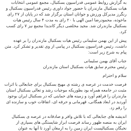
به گزارش روابط عمومی فدراسیون بسکتبال، مجمع عمومی انتخابات
هیات بسکتبال مازندران با حضور جواد داوری رئیس فدراسیون بسکتبال و
رنگرز مدیرکل ورزش و جوانان استان برگزار شد که در پایان از ۲۷ رای
ماخوذه، محمودرضا امین الهی با ۲۰ رای به مدت ۴ سال رئیس هیات
بسکتبال مازندران شد. مجید مخلصی دیگر کاندیدا مجمع نیز ۷ رای کسب
کرد.
پیش از این بهمن سلیمانی رئیس هیات بسکتبال مازندران را بر عهده
داشت، رئیس فدراسیون بسکتبال در پیامی از وی تقدیر و تشکر کرد. متن
پیام به شرح زیر است:
جناب آقای بهمن سلیمانی
رئیس محترم سابق هیات بسکتبال استان مازندران
سلام و احترام
فرصت خدمت در عرصه ی رشته ی مهیج بسکتبال برای جنابعالی با اثرات
مثبت در جامعه همراه بود بطوریکه موجبات رشد و تعالی بسکتبال استان
مازندران را فراهم آورد ‌و زمینه های حمایتی که در بسکتبال ایران بوجود
آوردید در ابعاد همگانی، قهرمانی و حرفه ای، اتفاقات خوب و سازنده ای
را رقم زد.
اندیشه های جنابعالی که با تلاش وافر و صادقانه در عرصه ی بسکتبال
ایران به منصه ظهور رساند فرصت ابراز شایستگی های بسیاری از
نخبگان بسکتبالیست ایران زمین را به ارمغان آورد تا آنها به عنوان