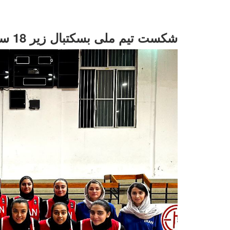
شکست تیم ملی بسکتبال زیر 18 سال دختران ایران مقابل تیم D2 لبنان