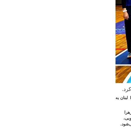
لبنان به
زهرا
وبی،