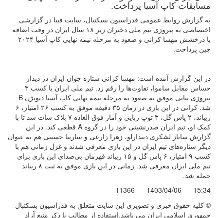
مسابقات کاپ آسیا پرداخت.
به گزارش روابط عمومی فدراسیون بسکتبال، سایت فیبا در گزارشی
اختصاصی به پیروزی تیم ملی دختران زیر ۱۸ سال ایران در وقت اضافه
با درخشش مهسا کرانی و صعود به مرحله نیمه نهایی کاپ آسیا ۲۰۲۴
چین پرداخت.
در این گزارش آمده است: مهسا کرانی ستاره جوان ایران در دیدار
حساس مقابل ساموا، تفاوت‌ها را رقم زد. تیم ملی ایران با کسب ۳
پیروزی پیاپی موفق به صعود به مرحله نیمه نهایی کاپ آسیا دیویژن
B
شد. کرانی در این بازی در زمان ۳۵ دقیقه موفق به کسب ۲۶ امتیاز، ۶
ریباند، ۲ پاس گل، ۳ توپ ربایی و آمار فوق العاده ۷ بلاک شات شد تا با
کمک او، تیم ایران صدرنشینی خود را در گروه
A
قطعی کند. در این
گزارش ساناز لشکری دیندارلو، زهرا زارعی و سارینا حسینی هم به عنوان
دیگر ستاره‌های تیم ایران در این بازی معرفی شدند و غزل زمانی هم با
کسب ۹ امتیاز، ۶ پاس گل و ۱۵ ریباند قهرمان بی‌صدای این بازی برای
تیم ملی ایران معرفی شد. زمانی در این بازی موفق به ثبت ۸ ریباند
حمله شد.
11366
1403/04/06
15:34
© کليه حقوق خبری و تصويری اين سايت متعلق به فدراسیون بسکتبال
جمهوری اسلامی ایران می باشد.استفاده از مطالب با ذكر منبع آزاد