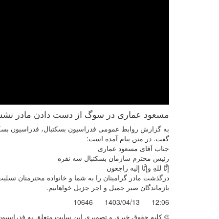
مسعود عماری در سوگ از دست دادن مادر نش
به گزارش روابط عمومی فدراسیون بسکتبال، فدراسیون بسکت
گفت. در متن پیام آمده است:
جناب آقای مسعود عماری
رئیس محترم سازمان بسکتبال سه نفره
إنَّا للهِ وإنَّا إليه راجعون
درگذشت مادر گرامیتان را به شما و خانواده محترمتان تسلی
بازماندگان صبر جمیل و اجر جزیل خواهانیم.
10646
1403/04/13
12:06
© کليه حقوق خبری و تصويری اين سايت متعلق به فدراسیون ب