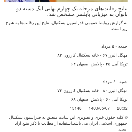
نتایج رقابت‌های مرحله یک چهارم نهایی لیگ دسته دو
بانوان به میزبانی بابلسر مشخص شد.
به گزارش روابط عمومی فدراسیون بسکتبال، نتایج این رقابت‌ها به شرح
زیر است:
جمعه - ۵ مرداد
مهگل البرز ۶۷ - خانه بسکتبال کازرون ۸۳
توپکا آمل ۴۵ - پالایش اصفهان ۶۴
شنبه - ۶ مرداد
مهگل البرز ۸۰ - خانه بسکتبال کازرون ۷۳
توپکا آمل ۶۰ - پالایش اصفهان ۶۸
13148
1403/05/07
20:32
© کليه حقوق خبری و تصويری اين سايت متعلق به فدراسیون بسکتبال
جمهوری اسلامی ایران می باشد.استفاده از مطالب با ذكر منبع آزاد
است.