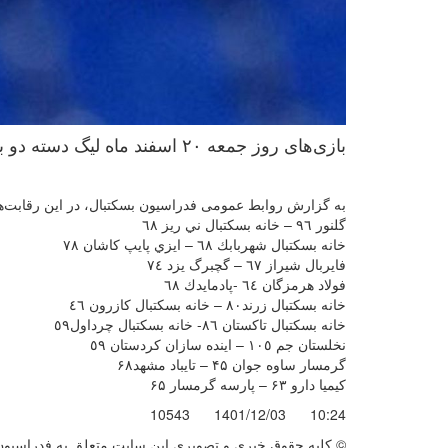
بازی‌های روز ‌جمعه ۲۰ اسفند ماه لیگ دسته دو بسکتبال مردان کشور برگزار شد.
به گزارش روابط عمومی فدراسیون بسکتبال، در این رقابت‌ها 
گلنور ٩٦ – خانه بسکتبال ني ريز ٦٨
خانه بسکتبال شهربابك ٦٨ – ايزي پايپ كاشان ٧٨
فايربال شيراز ٦٧ – گچبرگ يزد ٧٤
فولاد هرمزگان ٦٤ -پادمايدك ٦٨
خانه بسکتبال زرند٨٠ – خانه بسکتبال كازرون ٤٦
خانه بسکتبال تاكستان ٨٦- خانه بسکتبال چرداول٥٩
نخلستان جم ١٠٥ – اينده سازان كردستان ٥٩
گرمسار ساوه جوان ۴۵ – تایباد مشهد۶۸
کیمیا دارو ۶۳ – پارسه گرمسار ۶۵
10543
1401/12/03
10:24
© کليه حقوق خبری و تصويری اين سايت متعلق به فدراسیون ب