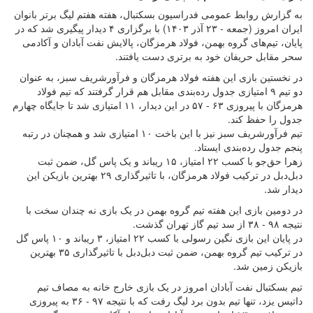
به گزارش روابط عمومی فدراسیون بسکتبال، هفته هفتم لیگ برتر بانوان
ایران امروز (جمعه - ۲۳ آذر ۱۴۰۳) با برگزاری ۴ دیدار پیگیری شد که در
پایان، تیم‌های گروه بهمن، فولاد هرمزگان، پالایش نفت آبادان و آکادمی
سحر مقابل حریفان خود به برتری دست یافتند.
در نخستین بازی این هفته فولاد هرمزگان و فرآورشریف سبز، به عنوان
دو تیم ۹ امتیازی جدول رده‌بندی مقابل هم قرار گرفتند که تیم فولاد
هرمزگان با پیروزی ۶۳ - ۵۷ در این دیدار، ۱۱ امتیازی شد تا جایگاه چهارم
جدول را حفظ کند.
تیم فرآورشریف سبز نیز با این باخت ۱۰ امتیازی شد و همچنان در رتبه
پنجم جدول رده‌بندی ایستاد.
زهرا حق‌جو با کسب ۲۲ امتیاز، ۱۵ ریباند و یک پاس گل، ضمن ثبت
دبل‌دبل در ترکیب فولاد هرمزگان، با تاثیرگذاری ۲۹ بهترین بازیکن این
دیدار شد.
در دومین بازی این هفته تیم گروه بهمن در یک بازی نه چندان سخت با
نتیجه ۹۸ - ۳۸ از سد تیم گاز تهران گذشت.
در پایان این بازی نگین رسولی با کسب ۲۲ امتیاز، ۳ ریباند و ۱۰ پاس گل
در ترکیب تیم گروه بهمن، ضمن ثبت دبل‌دبل با تاثیرگذاری ۳۵ بهترین
بازیکن زمین شد.
تیم بسکتبال نفت آبادان امروز در یک بازی خارج خانه به مصاف تیم
داتیس یزد، تنها تیم بدون برد لیگ رفت که با نتیجه ۹۷ - ۳۶ به پیروزی