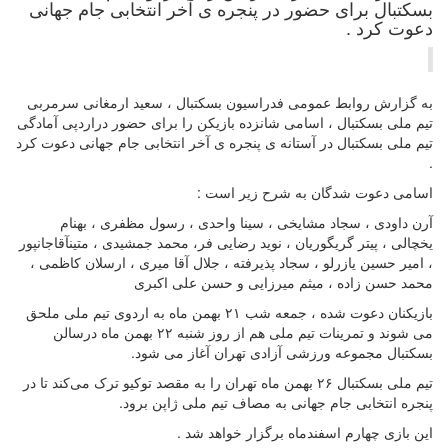
بسکتبال برای حضور در پنجره ی آخر انتخابی جام جهانی
دعوت کرد .
به گزارش روابط عمومی فدراسیون بسکتبال ، سعید ارمغانی سرمربی
تیم ملی بسکتبال ، اسامی شانزده بازیکن را برای حضور دراردپی آمادگی
تیم ملی بسکتبال در آستانه ی پنجره ی آخر انتخابی جام جهانی دعوت کرد
.
اسامی دعوت شدگان به شرح زیر است :
آرن داودی ، سجاد مشایخی ، سینا واحدی ، رسول مظفری ، بهنام
یخچالی ، پیتر گریگوریان ، نوید رضایی فر، محمد جمشیدی ، متینآقاجانپور
، امیر حسین یازرلو‌ ، سجاد پذیرفته ، جلال آقا میری ، ارسلان کاظمی ،
محمد حسن زاده ، میثم میرزایی و حسن علی اکبری
بازیکنان دعوت شده ، جمعه شب ۲۱ بهمن ماه به اردوی تیم ملی ملحق
می شوند و تمرینات تیم ملی هم از روز شنبه ۲۲ بهمن ماه درسالن
بسکتبال مجموعه ورزشی آزادی تهران آغاز می شود.
تیم ملی بسکتبال ۲۶ بهمن ماه تهران را به مقصد توکیو ترک می‌کند تا در
پنجره انتخابی جام جهانی به مصاف تیم ملی ژاپن برود.
این بازی چهارم اسفندماه برگزار خواهد شد .