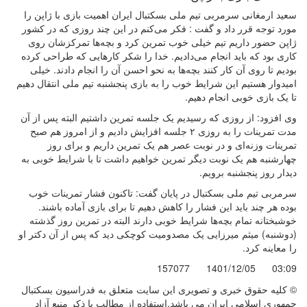
سعید ارمغانی سرمربی تیم ملی بسکتبال ایران اهمیت بازی با ژاپن را
مورد توجه قرر داد و گفت : فکر می‌کنم در این چند روزی که در کشور
ژاپن حضور داریم تیم خیلی خوب تمرین کرد و بچه‌ها تمرکزشان روی
کاری بود که باید انجام می‌دادیم. خدا را شکر کارهایی که طراحی کرده
بودیم تا روی آن کار کنند بچه‌ها به نحو احسن آن را انجام دادند. خیلی
امیدوار هستیم این شرایط خوب را به بازی پنجشنبه تیم ملی انتقال دهیم
تا یک بازی خوبی انجام دهیم.
وی افزود: از روزی که رسیدیم یک جلسه تمرین داشتیم البته پس از آن
مدت تمرینات را به روزی ۲ جلسه افزایش دادیم و از امروز هم صبح
تمرینات وزنه‌ای و در نوبت عصر هم یک تمرین داریم و برای روز
چهارشنبه هم یک نوبت دیگر تمرین خواهیم داشت تا با شرایط خوبی به
دیدار روز پنجشنبه برویم.
سرمربی تیم ملی بسکتبال در پایان گفت: تاکنون فشار تمرینات خوب
بوده هر چند باید این فشار را کاهش دهیم تا برای بازی آماده باشند.
خوشبختانه تمام بچه‌ها شرایط خوبی دارند البته در تمرین روز گذشته
(دوشنبه) میثم میرزایی یک مصدومیت کوچکی دید که پس از آن دکتر او
را معاینه کرد.
157077
1401/12/05
03:09
© کليه حقوق خبری و تصويری اين سايت متعلق به فدراسیون بسکتبال
جمهوری اسلامی ایران می باشد.استفاده از مطالب با ذكر منبع آزاد