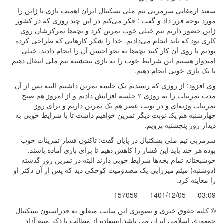
سعید ارمغانی سرمربی تیم ملی بسکتبال ایران اهمیت بازی با ژاپن را
مورد توجه قرر داد و گفت : فکر می‌کنم در این چند روزی که در کشور
ژاپن حضور داریم تیم خیلی خوب تمرین کرد و بچه‌ها تمرکزشان روی
کاری بود که باید انجام می‌دادیم. خدا را شکر کارهایی که طراحی کرده
بودیم تا روی آن کار کنند بچه‌ها به نحو احسن آن را انجام دادند. خیلی
امیدوار هستیم این شرایط خوب را به بازی پنجشنبه تیم ملی انتقال دهیم
تا یک بازی خوبی انجام دهیم.
وی افزود: از روزی که رسیدیم یک جلسه تمرین داشتیم البته پس از آن
مدت تمرینات را به روزی ۲ جلسه افزایش دادیم و از امروز هم صبح
تمرینات وزنه‌ای و در نوبت عصر هم یک تمرین داریم و برای روز
چهارشنبه هم یک نوبت دیگر تمرین خواهیم داشت تا با شرایط خوبی به
دیدار روز پنجشنبه برویم.
سرمربی تیم ملی بسکتبال در پایان گفت: تاکنون فشار تمرینات خوب
بوده هر چند باید این فشار را کاهش دهیم تا برای بازی آماده باشند.
خوشبختانه تمام بچه‌ها شرایط خوبی دارند البته در تمرین روز گذشته
(دوشنبه) میثم میرزایی یک مصدومیت کوچکی دید که پس از آن دکتر او
را معاینه کرد.
157059
1401/12/05
03:09
© کليه حقوق خبری و تصويری اين سايت متعلق به فدراسیون بسکتبال
جمهوری اسلامی ایران می باشد.استفاده از مطالب با ذكر منبع آزاد