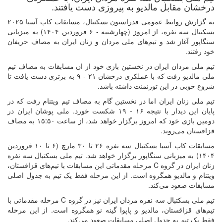
درخشان مقابل مالدیو به پیروزی دست یافتند.
به گزارش روابط عمومی فدراسیون بسکتبال، مسابقات کاپ آسیا ۲۰۲۵
بسکتبال سه نفره، از امروز (چهارشنبه - ۶ فروردین ۱۴۰۴) به میزبانی
سنگاپور آغاز شد و تیم‌های ملی مردان و زنان ایران به مصاف حریفان
خود رفتند.
تیم ملی مردان ایران در نخستین بازی خود از ان مسابقات به مصاف تیم
ملی مالدیو رفت که با عملکری درخشان ۲۱ - ۹ به برتری دست یافت تا
شروع خوبی در این تورنمنت داشته باشد.
تیم ملی زنان ایران اما در نخستین گام به مصاف تیم ویتنام رفت که در
پایان این دیدار با نتیجه ۱۶ - ۱۹ شکست خورد. ملی پوشان ایران در
دومین بازی خود که امروز برگزار خواهد شد، از ساعت ۱۵:۵۰ به مصاف
قزاقستان می‌روند.
مسابقات کاپ آسیا بسکتبال سه نفره ۲۶ تا ۳۰ مارچ (۶ تا ۱۰ فروردین
۱۴۰۴) به میزبانی سنگاپور برگزار خواهد شد. تیم ملی بسکتبال سه نفره
زنان ایران در گروه C مرحله مقدماتی این مسابقات با تیم‌های قزاقستان،
ویتنام و مالدیو همگروه است. از این مرحله فقط یک تیم به جدول اصلی
مسابقات صعود می‌کند.
تیم ملی بسکتبال سه نفره مردان ایران نیز در گروه C مرحله مقدماتی با
تیم‌های قزاقستان، مالدیو و پاپوا گینه نو همگروه است. از این مرحله
فقط یک تیم به جدول اصلی مسابقات صعود می‌کند.