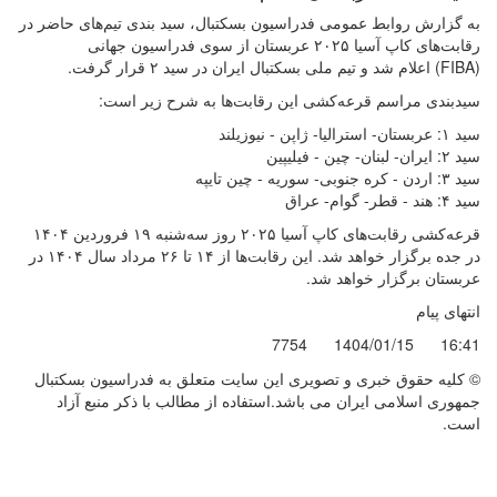
به گزارش روابط عمومی فدراسیون بسکتبال، سید بندی تیم‌های حاضر در
رقابت‌های کاپ آسیا ۲۰۲۵ عربستان از سوی فدراسیون جهانی
(FIBA) اعلام شد و تیم ملی بسکتبال ایران در سید ۲ قرار گرفت.
سیدبندی مراسم قرعه‌کشی این رقابت‌ها به شرح زیر است:
سید ۱: عربستان- استرالیا- ژاپن - نیوزیلند
سید ۲: ایران- لبنان- چین - فیلیپین
سید ۳: اردن - کره جنوبی- سوریه - چین تایپه
سید ۴: هند - قطر- گوام- عراق
قرعه‌کشی رقابت‌های کاپ آسیا ۲۰۲۵ روز سه‌شنبه ۱۹ فروردین ۱۴۰۴
در جده برگزار خواهد شد. این رقابت‌ها از ۱۴ تا ۲۶ مرداد سال ۱۴۰۴ در
عربستان برگزار خواهد شد.
انتهای پیام
7754
1404/01/15
16:41
© کليه حقوق خبری و تصويری اين سايت متعلق به فدراسیون بسکتبال
جمهوری اسلامی ایران می باشد.استفاده از مطالب با ذكر منبع آزاد
است.