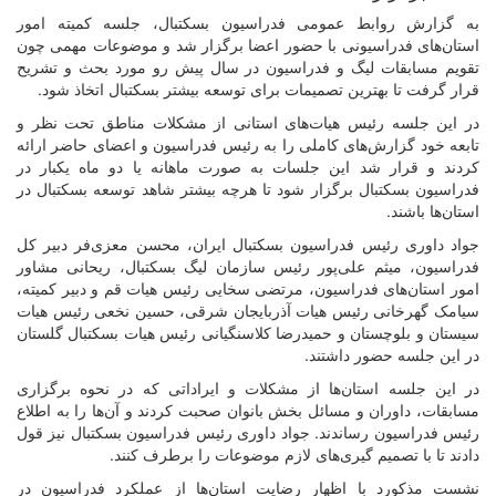
به گزارش روابط عمومی فدراسیون بسکتبال، جلسه کمیته امور
استان‌های فدراسیونی با حضور اعضا برگزار شد و موضوعات مهمی چون
تقویم مسابقات لیگ و فدراسیون در سال پیش رو مورد بحث و تشریح
قرار گرفت تا بهترین تصمیمات برای توسعه بیشتر بسکتبال اتخاذ شود.
در این جلسه رئیس هیات‌های استانی از مشکلات مناطق تحت نظر و
تابعه خود گزارش‌های کاملی را به رئیس فدراسیون و اعضای حاضر ارائه
کردند و قرار شد این جلسات به صورت ماهانه یا دو ماه یکبار در
فدراسیون بسکتبال برگزار شود تا هرچه بیشتر شاهد توسعه بسکتبال در
استان‌ها باشند.
جواد داوری رئیس فدراسیون بسکتبال ایران، محسن معزی‌فر دبیر کل
فدراسیون، میثم علی‌پور رئیس سازمان لیگ بسکتبال، ریحانی مشاور
امور استان‌های فدراسیون، مرتضی سخایی رئیس هیات قم و دبیر کمیته،
سیامک گهرخانی رئیس هیات آذربایجان شرقی، حسین نخعی رئیس هیات
سیستان و بلوچستان و حمیدرضا کلاسنگیانی رئیس هیات بسکتبال گلستان
در این جلسه حضور داشتند.
در این جلسه استان‌ها از مشکلات و ایراداتی که در نحوه برگزاری
مسابقات، داوران و مسائل بخش بانوان صحبت کردند و آن‌ها را به اطلاع
رئیس فدراسیون رساندند. جواد داوری رئیس فدراسیون بسکتبال نیز قول
دادند تا با تصمیم گیری‌های لازم موضوعات را برطرف کنند.
نشست مذکورد با اظهار رضایت استان‌ها از عملکرد فدراسیون در