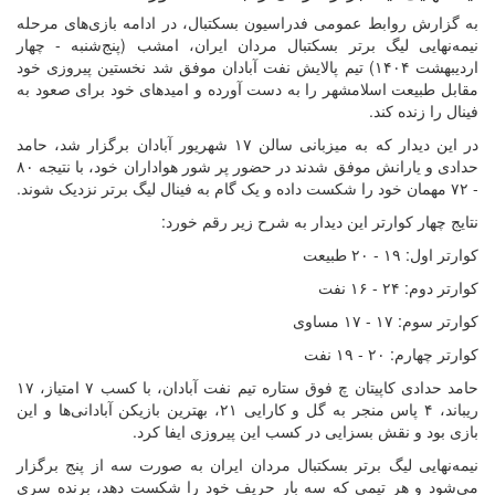
به گزارش روابط عمومی فدراسیون بسکتبال، در ادامه بازی‌های مرحله
نیمه‌نهایی لیگ برتر بسکتبال مردان ایران، امشب (پنج‌شنبه - چهار
اردیبهشت ۱۴۰۴) تیم پالایش نفت آبادان موفق شد نخستین پیروزی خود
مقابل طبیعت اسلامشهر را به دست آورده و امیدهای خود برای صعود به
فینال را زنده کند.
در این دیدار که به میزبانی سالن ۱۷ شهریور آبادان برگزار شد، حامد
حدادی و یارانش موفق شدند در حضور پر شور هواداران خود، با نتیجه ۸۰
- ۷۲ مهمان خود را شکست داده و یک گام به فینال لیگ برتر نزدیک شوند.
نتایج چهار کوارتر این دیدار به شرح زیر رقم خورد:
کوارتر اول: ۱۹ - ۲۰ طبیعت
کوارتر دوم: ۲۴ - ۱۶ نفت
کوارتر سوم: ۱۷ - ۱۷ مساوی
کوارتر چهارم: ۲۰ - ۱۹ نفت
حامد حدادی کاپیتان چ فوق ستاره تیم نفت آبادان، با کسب ۷ امتیاز، ۱۷
ریباند، ۴ پاس منجر به گل و کارایی ۲۱، بهترین بازیکن آبادانی‌ها و این
بازی بود و نقش بسزایی در کسب این پیروزی ایفا کرد.
نیمه‌نهایی لیگ برتر بسکتبال مردان ایران به صورت سه از پنج برگزار
می‌شود و هر تیمی که سه بار حریف خود را شکست دهد، برنده سری