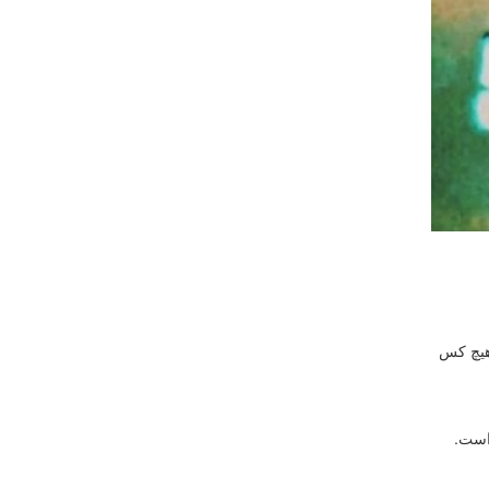
 هیچ کس
است.