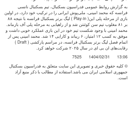
به گزارش روابط عمومی فدراسیون بسکتبال، تیم بسکتبال نانسی
فرانسه که محمد امینی، ملی‌پوش ایرانی را در ترکیب خود دارد، در اولین
بازی از مرحله پلی این( Play-in ) لیگ برتر بسکتبال فرانسه با نتیجه ۸۸
بر ۸۱ مغلوب تیم سن کوئنتن شد و از راهیابی به مرحله پلی آف بازماند.
محمد امینی با وجود شکست تیم خود در این بازی عملکرد خوبی داشت و
موفق به کسب ۱۲ امتیاز، ۶ ریباند و کارایی ۱۴ شد. محمد امینی پس از
اتمام فصل لیگ برتر بسکتبال فرانسه، در مراسم یارکشی ( Draft )
رقابت‌های ان بی ای در سال ۲۰۲۵ شرکت خواهد کرد.
7525
1404/02/31
13:06
© کليه حقوق خبری و تصويری اين سايت متعلق به فدراسیون بسکتبال
جمهوری اسلامی ایران می باشد.استفاده از مطالب با ذكر منبع آزاد
است.