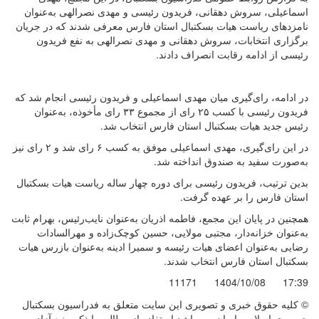
اسماعیلی، سروش دهقانی، فریدون رئیسی و مهدی نصرالهی به‌عنوان
نامزدهای ریاست هیات بسکتبال استان فارس معرفی شدند که در جریان
برگزاری انتخابات، سروش دهقانی و مهدی نصرالهی به نفع فریدون
رئیسی از ادامه رقابت انصراف دادند.
در ادامه، رای‌گیری میان مهدی اسماعیلی و فریدون رئیسی انجام شد که
فریدون رئیسی با کسب ۲۵ رای از مجموع ۳۳ رای مأخوذه، به‌عنوان
رئیس جدید هیات بسکتبال استان فارس انتخاب شد.
در این رای‌گیری، مهدی اسماعیلی موفق به کسب ۶ رای شد و ۲ رای نیز
به‌صورت سفید به صندوق انداخته شد.
بدین ترتیب، فریدون رئیسی برای دوره چهار ساله ریاست هیات بسکتبال
استان فارس را بر عهده گرفت.
همچنین در پایان این مجمع، فاطمه اذریان به‌عنوان نایب‌رئیس، بهرام ثابت
به‌عنوان خزانه‌دار، مجتبی مولایی، حسین کوچک‌زاده و مهرالسادات
رضایی به‌عنوان اعضای هیات رئیسه و سمیرا ادینه به‌عنوان بازرس هیات
بسکتبال استان فارس انتخاب شدند.
11171
1404/10/08
17:39
© کليه حقوق خبری و تصويری اين سايت متعلق به فدراسیون بسکتبال
جمهوری اسلامی ایران می باشد.استفاده از مطالب با ذكر منبع آزاد