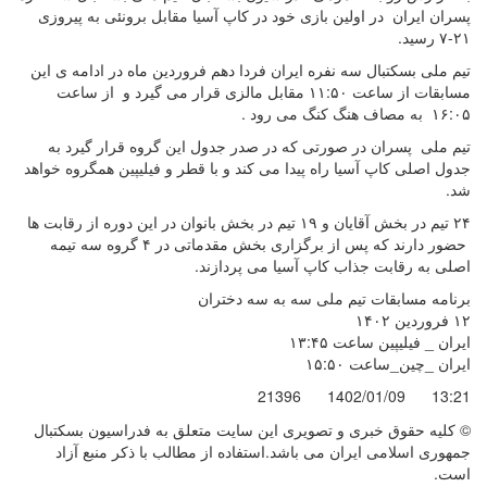
پسران ایران در اولین بازی خود در کاپ آسیا مقابل برونئی به پیروزی
۲۱-۷ رسید.
تیم ملی بسکتبال سه نفره ایران فردا دهم فروردین ماه در ادامه ی این
مسابقات از ساعت ۱۱:۵۰ مقابل مالزی قرار می گیرد و از ساعت
۱۶:۰۵ به مصاف هنگ کنگ می رود .
تیم ملی پسران در صورتی که در صدر جدول این گروه قرار گیرد به
جدول اصلی کاپ آسیا راه پیدا می کند و با قطر و فیلیپین همگروه خواهد
شد.
۲۴ تیم در بخش آقایان و ۱۹ تیم در بخش بانوان در این دوره از رقابت ها
حضور دارند که پس از برگزاری بخش مقدماتی در ۴ گروه سه تیمه
اصلی به رقابت جذاب کاپ آسیا می پردازند.
برنامه مسابقات تیم ملی سه به سه دختران
۱۲ فروردین ۱۴۰۲
ایران _ فیلیپین ساعت ۱۳:۴۵
ایران _چین_ساعت ۱۵:۵۰
21396
1402/01/09
13:21
© کليه حقوق خبری و تصويری اين سايت متعلق به فدراسیون بسکتبال
جمهوری اسلامی ایران می باشد.استفاده از مطالب با ذكر منبع آزاد
است.