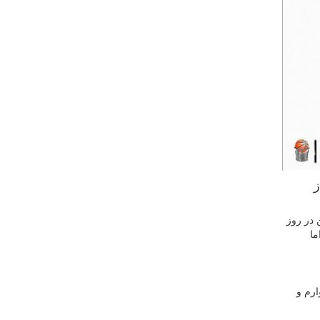
ز
 در روز
ما
یدوارم و