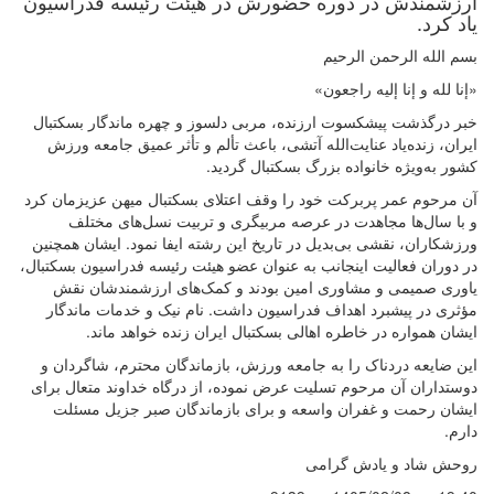
ارزشمندش در دوره حضورش در هیئت رئیسه فدراسیون
یاد کرد.
بسم الله الرحمن الرحیم
«إنا لله و إنا إلیه راجعون»
خبر درگذشت پیشکسوت ارزنده، مربی دلسوز و چهره ماندگار بسکتبال
ایران، زنده‌یاد عنایت‌الله آتشی، باعث تألم و تأثر عمیق جامعه ورزش
کشور به‌ویژه خانواده بزرگ بسکتبال گردید.
آن مرحوم عمر پربرکت خود را وقف اعتلای بسکتبال میهن عزیزمان کرد
و با سال‌ها مجاهدت در عرصه مربیگری و تربیت نسل‌های مختلف
ورزشکاران، نقشی بی‌بدیل در تاریخ این رشته ایفا نمود. ایشان همچنین
در دوران فعالیت اینجانب به عنوان عضو هیئت رئیسه فدراسیون بسکتبال،
یاوری صمیمی و مشاوری امین بودند و کمک‌های ارزشمندشان نقش
مؤثری در پیشبرد اهداف فدراسیون داشت. نام نیک و خدمات ماندگار
ایشان همواره در خاطره اهالی بسکتبال ایران زنده خواهد ماند.
این ضایعه دردناک را به جامعه ورزش، بازماندگان محترم، شاگردان و
دوستداران آن مرحوم تسلیت عرض نموده، از درگاه خداوند متعال برای
ایشان رحمت و غفران واسعه و برای بازماندگان صبر جزیل مسئلت
دارم.
روحش شاد و یادش گرامی