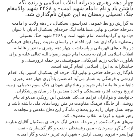
چهار دهه رهبری مدبرانه انقلاب اسلامی و زنده نگه
داشتن یاد و نام «امام شهید امت» و ۳۴۶۸ شهید والامقام
جنگ تحمیلی رمضان به این عنوان نام‌گذاری شد.
به گزارش روابط عمومی فدراسیون بسکتبال، در دهه ولایت و امامت
،مرحله حذفی و نهایی مسابقات لیگ حرفه‌ای بسکتبال آقایان با عنوان
«یادبود و گرامیداشت امام شهید امت و ۳۴۶۸ شهید جنگ تحمیلی
رمضان» نام‌گذاری شد. این اقدام در راستای تقویت رویکردهای فرهنگی
در رقابت‌های قهرمانی و پاسداشت چهار دهه رهبری مقتدر و عالمانه
انقلاب اسلامی ایران به دست امام شهید رضوان‌الله تعالی علیه و برای
یادآوری خباثت رژیم آمریکایی صهیونیستی در حمله تروریستی و
جنایتکارانه به ایران اسلامی انجام گرفته است.
نام‌گذاری مرحله حذفی و نهایی لیگ حرفه ای بسکتبال کشور، یک اقدام
ارزشی و فرهنگی به شمار می‌آید که ضمن یادآوری چهار دهه رهبری
داهیانه و عالمانه امام شهید و رشادتهای شهدای جنگ سوم تحمیلی، زمینه
ترویج روحیه ایثار، همبستگی و اتحاد مقدس را در میان ورزشکاران،
خانواده‌ها و هواداران فراهم می‌کند. همچنین این رویکرد می‌تواند پیام
روشنی از جایگاه فرهنگ مقاومت در متن رویدادهای ملی داشته باشد و
توجه نسل جوان را به روایت‌های ماندگار این دفاع مقدس و مجاهدت
رهبر شهید و فرزانه انقلاب معطوف کند.
تیم‌های شرکت‌کننده در مرحله حذفی لیگ حرفه‌ای بسکتبال آقایان عبارتند
از:- گل‌گهر سیرجان - مس رفسنجان - نفت و گاز گچساران - نفت
تهرانسر - نیروی زمینی ارتش - شهرداری تبریز - نفت و گاز امیدیه