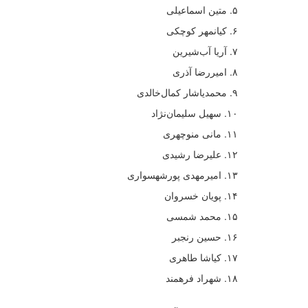
۵. متین اسماعیلی
۶. کیانمهر کوچکی
۷. آریا آب‌شیرین
۸. امیررضا آذری
۹. محمدیاشار کمال‌خالدی
۱۰. سهیل سلیمان‌نژاد
۱۱. مانی منوچهری
۱۲. علیرضا رشیدی
۱۳. امیرمهدی پورشهسواری
۱۴. پویان خسروان
۱۵. محمد شمسی
۱۶. حسین رنجبر
۱۷. کیاشا طاهری
۱۸. شهراد فرهمند