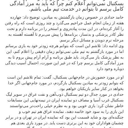
بسکتبال نمی‌توانم اعلام کنم چرا که باید به مرز آمادگی
کامل برسم تا بتوانم در خدمت تیم ملی باشم.
حامد حدادی در خصوص زمان بازگشتش به میادین، توضیح داد: چهارده
هفته از زمان انجام عمل جراحیم می‌گذرد و چند روزی است که راه رفتن
را آغاز کرده‌ام، در این مدت پیاده‌روی و استخر را در برنامه دارم و تحت
نظر کادر پزشکی و بدنساز، برنامه‌ها را پیش می‌برم تا آهسته آهسته به
مرحله نرم دویدن و مسائل دیگر برسم.
وی ادامه داد: تلاشم این است که بتوانم هرچه زودتر خود به بازی برسانم
اما در مورد بازگشتم به تیم ملی نمی‌توانم زمان دقیقی را اعلام کنم، این
به نظر پزشک باز می‌گردد. باید طبق برنامه و آرام آرام پیش بروم تا به
مرز آمادگی کامل برسم چرا که در غیر این صورت، احتمال آسیب دیدگی
دوباره وجود دارد
او در مورد حضورش در جام‌جهانی بسکتبال، گفت: تمام تلاشم این است
که بتوانم زودتر به میادین بسکتبال بازگردم، در مورد جام‌جهانی اگر خدا
بخواهد در کنار سایر بازیکنان خواهم بود.
حدادی در مورد جدال دو تیم بسکتبال ذوب‌آهن و نفت عراق در سوپر لیگ
بسکتبال غرب آسیا و مصاف دو نماینده ایران در نیمه‌نهایی این مسابقات
خاطر نشان کرد: بازی خوبی بود و به نظرم خیلی راحت‌تر می‌توانستند
این بازی را به سود خود خاتمه دهند، نماینده عراق هم تیم خوب و
جنگنده‌ای بود و شاید قسمت این بود که نماینده ایران در تهران و در برابر
چشمان هواداران خود به این برتری دست یابد. در مورد بازی بعدی هم