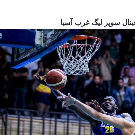
نال سوپر لیگ غرب آسیا