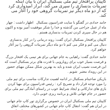
کاپیتان پرافتخار تیم ملی بسکتبال ایران با بیان اینکه
تمرینات بدنسازی را سپری می کند، ابراز امیدواری کرد
که از دو ماه دیگر نیز تمرینات گروهی خود را آغاز می
کند.
حامد حدادی در گفتگو‌ با سایت فدراسیون بسکتبال اظهار داشت : چهار
ماه از عمل جراحی من گذشته و خدا را شکر موفقیت آمیز بوده و اکنون
هم در حال سپری کردن تمرینات بدنسازی هستم .
کاپیتان پرافتخار بسکتبال ایران گفت: روند درمانی را در کنار بدنسازی
دنبال می کنم و فکر می کنم تا دو ماه دیگر تمرینات گروهی را نیز آغاز
خواهم کرد.
حامد حدادی گفت: راهیابی به جام جهانی برای هر تیمی یک افتخار بزرگ
و فرصت بسیار خوب برای رویارویی با قدرت های برتر بسکتبال است که
این فرصت نصیب ایران شده و باید به بهترین شکل ممکن مهیای حضور
در این رویداد معتبر شویم .
بازیکن صاحبنام بسکتبال در ادامه اهمیت تدارکات مناسب برای تیم ملی
را مورد توجه قرار داد و‌ تصریح کرد : رئیس فدراسیون برای مهیا کردن
بازی های تدارکاتی و ایجاد شرایط خوب در راستای آمادگی تیم ملی برای
حضور در جام جهانی تلاش و برنامه ریزی خوبی دارد.
کاپیتان تیم ملی بسکتبال ایران در خصوص برگزاری تور کاپ جام جهانی
در ایران هم گفت: انتقال کاپ جام جهانی در کشورهای مختلف اتفاق