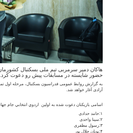
حضور شایسته در مسابقات پیش رو دعوت کرد.
آزادی آغار خواهد شد.
اسامی بازیکنان دعوت شده به اولین اردوي انتخابي جام جهاني ٢٠٢٣ تیم ملی بسکتبال به شرح ذیل می ب
۱:حامد حدادی
۲:سینا واحدی
۳:رسول مظفری
۴:پویان جلال پور