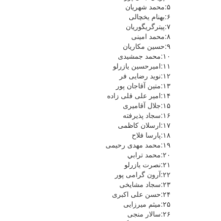
۵:محمد شهریان
۶:بهنام یخچالی
۷:پیترگریگوریان
۸:محمد امینی
۹:حسین مکاریان
۱۰:محمد جمشیدی
۱۱:امیرحسین یازرلو
۱۲:نوید رضایی فر
۱۳:متین آقاجان پور
۱۴:امیر علی قلی زاده
۱۵:جلال آقامیری
۱۶:سجاد پذیرفته
۱۷:ارسلان کاظمی
۱۸:پارسا فلاح
۱۹:محمد مهدی رحیمی
۲۰:محمد ترابي
۲۱:نصرت یازرلو
۲۲:آرون گرامی پور
۲۳:سجاد مشایخی
۲۴:حسن علی اکبری
۲۵:میثم میرزایی
۲۶:سالار منجی